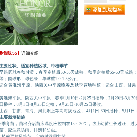
耐甜味55】
详细介绍
主要性状、适宜种植区域、种植季节
早熟圆球春秋甘蓝，春季定植后
50-55天成熟，秋季定植后55-60天
等
；圆球形，球色绿，单球重
1.
0
-
1.5
公斤。
适合黄淮海平原、陕西关中平原晚春及秋季露地种植；适合山西、甘肃
黄淮海平原、陕西关中平原，春季
1月10日-2月25日播种，2月20日-3月
5日播种，8月1日-8月25日定植，9月25日-10月25日采收。
山西、甘肃、青海、河北坝上等高海拔地区，
4月1日-30日播种，5月1日
主要栽培措施
春季育苗，苗出齐后苗床温度应控制在
15～20℃，防止幼苗生长过旺、
苗，应注意防雨、排涝和防虫。
定植前要放风炼苗，定植时选用壮苗。