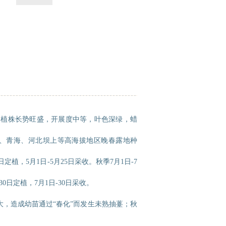
成熟；植株长势旺盛，开展度中等，叶色深绿，蜡
、青海、河北坝上等高海拔地区晚春露地种
30日定植，5月1日-5月25日采收。秋季7月1日-7
-30日定植，7月1日-30日采收。
过大，造成幼苗通过“春化”而发生未熟抽薹；秋