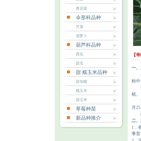
青花菜
伞形科品种
芹菜
胡萝卜
葫芦科品种
西瓜
【华
甜瓜
一、
甜 糯玉米品种
粉
中
甜加糯
糯玉米
植
。
甜玉米
月2
草莓种苗
新品种推介
二、
1．
季育
2．