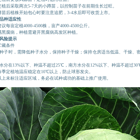
定植后采取两次
5-7天的小蹲苗，以控制苗子在前期生长过旺。
蹲苗后植株开始包心时要注意追肥，
3-4水后即可收货上市。
品种
适应性
建议每亩定植
4000-4500株，亩产4000-4500公斤。
感黑腐病，种植需避开黑腐病高发区种植。
风险提示
贮藏条件
种子时，需降低种子水分，保持种子干燥；保持仓房适当低温、干燥、
水分在
13%以下、种温不超过25℃，南方水分在12%以下、种温不超过3
春季定植地温应稳定在
10℃以上，防止球形发尖。
以上未标注适应区域，务必在试种成功的基础上推广使用。