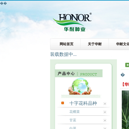
��
网站首页
关于华耐
华耐文
装载数据中...
�
【华
十字花科品种
花椰菜
甘蓝
白菜