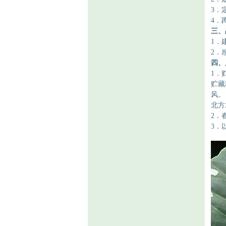
3．
4．
三、
1．
2．
四、
1．
贮藏
风。
北方
2．
3．