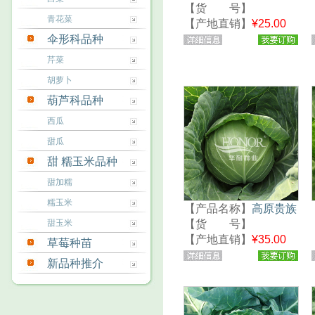
【货 号】
青花菜
297413695765
【产地直销】
¥25.00
伞形科品种
元/袋
芹菜
胡萝卜
葫芦科品种
西瓜
甜瓜
甜 糯玉米品种
甜加糯
糯玉米
【产品名称】
高原贵族
甜玉米
【货 号】
296496567375
【产地直销】
¥35.00
草莓种苗
元/袋
新品种推介