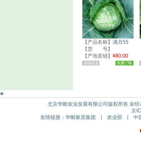
【产品名称】
满月55
【货 号】
294237307639
【产地直销】
¥80.00
元/袋
�
北京华耐农业发展有限公司版权所有 未经本公
京IC
友情链接：
华耐家居集团
|
农业部
|
中