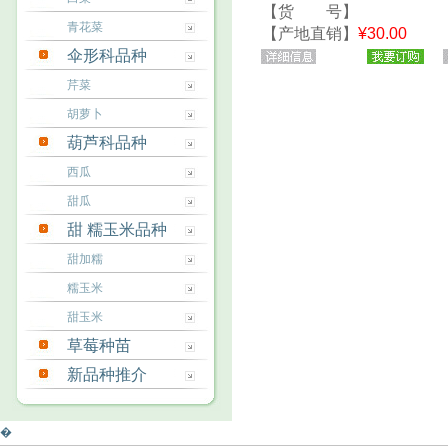
【货 号】
青花菜
302429377169
【产地直销】
¥30.00
伞形科品种
元/袋
芹菜
胡萝卜
葫芦科品种
西瓜
甜瓜
甜 糯玉米品种
甜加糯
糯玉米
甜玉米
草莓种苗
新品种推介
�