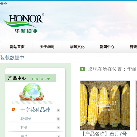
��
网站首页
关于华耐
华耐文化
新闻中心
科
装载数据中...
您现在所在位置：
华耐
十字花科品种
花椰菜
甘蓝
【产品名称】
羞月7号
白菜