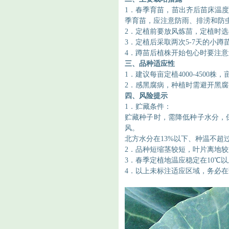
1．
春季育苗，苗出齐后苗床温
季育苗，应注意防雨、排涝和防
2．
定植前要放风炼苗，定植时选
3．
定植后采取两次
5-7天的小
4．
蹲苗后植株开始包心时要注意
三、
品种适应性
1．
建议每亩定植
4000-4500株，
2．
感黑腐病，种植时需避开黑腐
四、
风险提示
1．
贮藏条件：
贮藏种子时，需降低种子水分，
风。
北方水分在
13%以下、种温不超
2．
品种短缩茎较短，叶片离地较
3．
春季定植地温应稳定在
10℃
4．
以上未标注适应区域，务必在