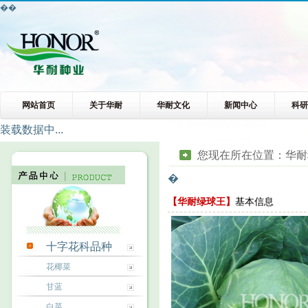
��
网站首页
关于华耐
华耐文化
新闻中心
科
装载数据中...
您现在所在位置：
华耐
�
【华耐绿球王】
基本信息
十字花科品种
花椰菜
甘蓝
白菜