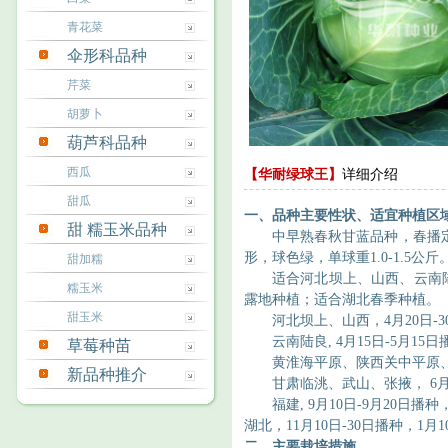
青花菜
伞形科品种
芹菜
胡萝卜
葫芦科品种
西瓜
【华耐绿球王】
详细介绍
甜瓜
一、
品种主要性状、适宜种植区
甜 糯玉米品种
中早熟春秋甘蓝品种，春播
形，球色绿，单球重1.0-1.5公斤
甜加糯
适合河北坝上、山西、
云南
糯玉米
露地种植
；适合湖北春季种植。
甜玉米
河北坝上、山西
，
4月20日-
云南陆良
, 4月15日-5月15
草莓种苗
黄淮海平原、陕西关中平原
新品种推介
甘肃临洮、武山、张掖，
6月
福建
, 9月10日-9月20日播
湖北，
11
月
10日-
3
0日播种，1月
1
二、
主要栽培措施